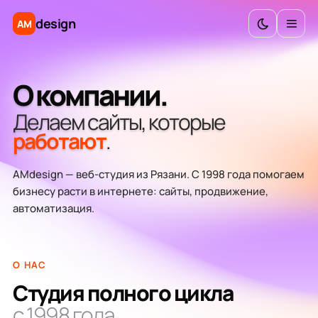
Техподдержка
design
AM
Внедрение CRM
Аудит и консалтинг
О компании.
Делаем сайты, которые
Калькулятор бюджета
работают
.
Инструменты
AMdesign — веб-студия из Рязани. С 1998 года помогаем
бизнесу расти в интернете: сайты, продвижение,
автоматизация.
О НАС
Студия полного цикла
с 1998 года