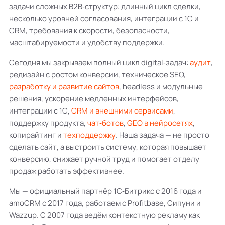
задачи сложных B2B‑структур: длинный цикл сделки,
несколько уровней согласования, интеграции с 1С и
CRM, требования к скорости, безопасности,
масштабируемости и удобству поддержки.
Сегодня мы закрываем полный цикл digital‑задач:
аудит
,
редизайн с ростом конверсии, техническое SEO,
разработку и развитие сайтов
, headless и модульные
решения, ускорение медленных интерфейсов,
интеграции с 1С,
CRM и внешними сервисами
,
поддержку продукта,
чат‑ботов
,
GEO в нейросетях
,
копирайтинг и
техподдержку
. Наша задача — не просто
сделать сайт, а выстроить систему, которая повышает
конверсию, снижает ручной труд и помогает отделу
продаж работать эффективнее.
Мы — официальный партнёр 1С‑Битрикс с 2016 года и
amoCRM с 2017 года, работаем с Profitbase, Сипуни и
Wazzup. С 2007 года ведём контекстную рекламу как