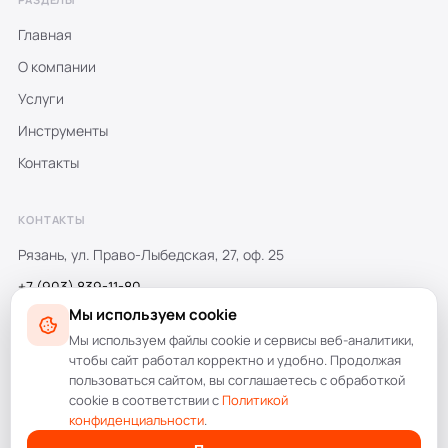
Главная
О компании
Услуги
Инструменты
Контакты
КОНТАКТЫ
Рязань, ул. Право-Лыбедская, 27, оф. 25
+7 (903) 839-11-80
Мы используем cookie
+7 (4912) 470-777
Мы используем файлы cookie и сервисы веб-аналитики,
info@amdesign.ru
чтобы сайт работал корректно и удобно. Продолжая
пользоваться сайтом, вы соглашаетесь с обработкой
cookie в соответствии с
Политикой
конфиденциальности
.
© 1998–2026 AMdesign. Все права защищены.