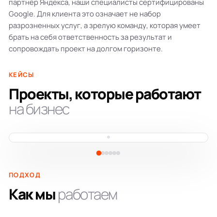
партнёр Яндекса, наши специалисты сертифицированы
Google. Для клиента это означает не набор
разрозненных услуг, а зрелую команду, которая умеет
брать на себя ответственность за результат и
сопровождать проект на долгом горизонте.
КЕЙСЫ
Проекты, которые работают
на бизнес
ДОМА РЯЗАНИ - от древности до
современности
heritage.rzn.info
ПОДХОД
Как мы
работаем