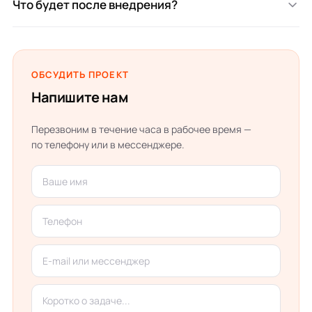
Что будет после внедрения?
а также интеграции с сайтом, телефонией и
мессенджерами.
Сопровождаем: дорабатываем воронки, добавляем
автоматизации, подключаем новые каналы и помогаем
по любым вопросам.
ОБСУДИТЬ ПРОЕКТ
Напишите нам
Перезвоним в течение часа в рабочее время —
по телефону или в мессенджере.