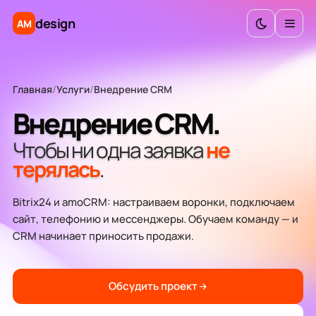
Техподдержка
design
AM
Внедрение CRM
Аудит и консалтинг
Главная
/
Услуги
/
Внедрение CRM
Внедрение CRM.
Калькулятор бюджета
Чтобы ни одна заявка
не
Инструменты
терялась
.
Bitrix24 и amoCRM: настраиваем воронки, подключаем
сайт, телефонию и мессенджеры. Обучаем команду — и
CRM начинает приносить продажи.
Обсудить проект