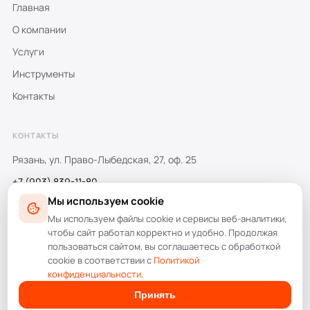
Главная
О компании
Услуги
Инструменты
Контакты
КОНТАКТЫ
Рязань, ул. Право-Лыбедская, 27, оф. 25
+7 (903) 839-11-80
Мы используем cookie
+7 (4912) 470-777
Мы используем файлы cookie и сервисы веб-аналитики,
info@amdesign.ru
чтобы сайт работал корректно и удобно. Продолжая
пользоваться сайтом, вы соглашаетесь с обработкой
cookie в соответствии с
Политикой
конфиденциальности
.
© 1998–2026 AMdesign. Все права защищены.
Принять
Политика конфиденциальности
Пользовательское соглашение