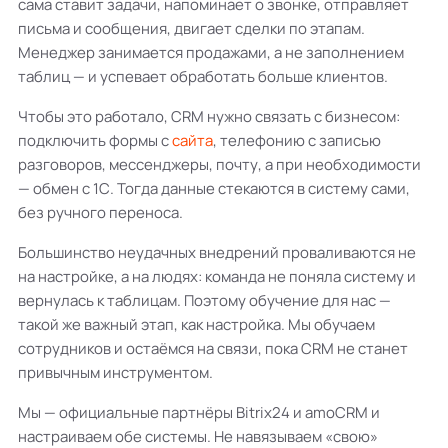
сама ставит задачи, напоминает о звонке, отправляет
письма и сообщения, двигает сделки по этапам.
Менеджер занимается продажами, а не заполнением
таблиц — и успевает обработать больше клиентов.
Чтобы это работало, CRM нужно связать с бизнесом:
подключить формы с
сайта
, телефонию с записью
разговоров, мессенджеры, почту, а при необходимости
— обмен с 1С. Тогда данные стекаются в систему сами,
без ручного переноса.
Большинство неудачных внедрений проваливаются не
на настройке, а на людях: команда не поняла систему и
вернулась к таблицам. Поэтому обучение для нас —
такой же важный этап, как настройка. Мы обучаем
сотрудников и остаёмся на связи, пока CRM не станет
привычным инструментом.
Мы — официальные партнёры Bitrix24 и amoCRM и
настраиваем обе системы. Не навязываем «свою»