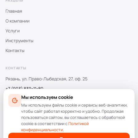
РАЗДЕЛЫ
Главная
О компании
Услуги
Инструменты
Контакты
КОНТАКТЫ
Рязань, ул. Право-Лыбедская, 27, оф. 25
+7 (903) 839-11-80
Мы используем cookie
+7 (4912) 470-777
Мы используем файлы cookie и сервисы веб-аналитики,
info@amdesign.ru
чтобы сайт работал корректно и удобно. Продолжая
пользоваться сайтом, вы соглашаетесь с обработкой
cookie в соответствии с
Политикой
конфиденциальности
.
© 1998–2026 AMdesign. Все права защищены.