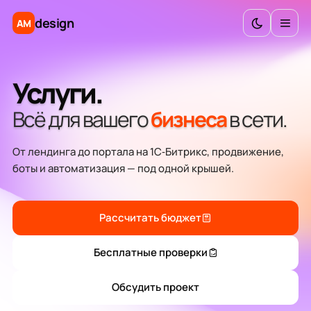
Техподдержка
design
AM
Внедрение CRM
Аудит и консалтинг
Услуги.
Всё для вашего
бизнеса
в сети.
Калькулятор бюджета
От лендинга до портала на
1С‑Битрикс
, продвижение,
Инструменты
боты и автоматизация — под одной крышей.
Рассчитать бюджет
Бесплатные проверки
Обсудить проект